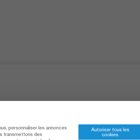
nus, personnaliser les annonces
Autoriser tous les
ous transmettons des
cookies