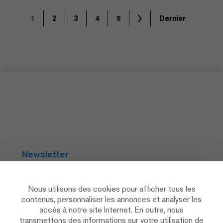
1
2
3
4
5
Dernier
Newsletter
S'abonner
Nous utilisons des cookies pour afficher tous les
contenus, personnaliser les annonces et analyser les
accès à notre site Internet. En outre, nous
Social Media
transmettons des informations sur votre utilisation de