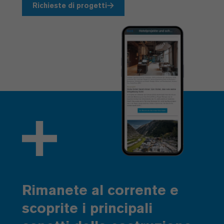
Richieste di progetti
Rimanete al corrente e
scoprite i principali