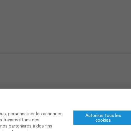
nus, personnaliser les annonces
Autoriser tous les
ous transmettons des
cookies
edia
à nos partenaires à des fins