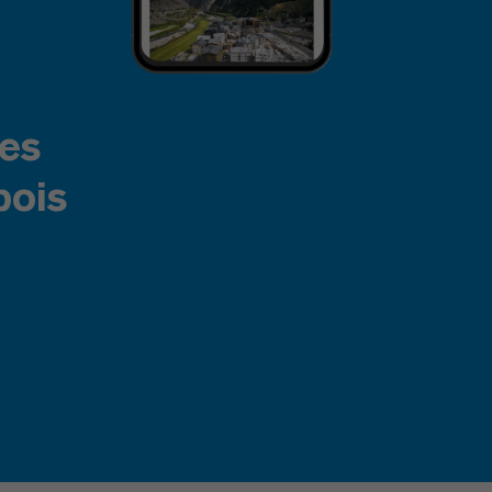
les
bois