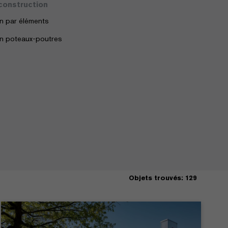
construction
n par éléments
n poteaux-poutres
Objets trouvés: 129