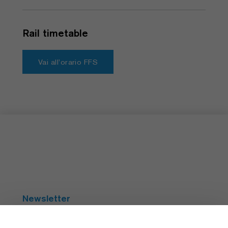
Rail timetable
Vai all’orario FFS
Newsletter
Abbonarsi